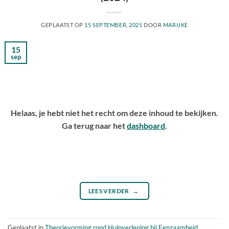
GEPLAATST OP
15 SEPTEMBER, 2025
DOOR
MARIJKE
15
sep
Helaas, je hebt niet het recht om deze inhoud te bekijken.
Ga terug naar het
dashboard
.
LEES VERDER
→
Geplaatst in
Theorievorming rond Hulpverlening bij Eenzaamheid