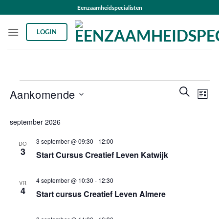
Ga
Eenzaamheidspecialisten
naar
inhoud
LOGIN
Evenementen
Evenemen
Even
ZOEKEN
Aankomende
LIJST
Zoeken
weer
en
Selecteer
navig
september 2026
weergeve
een
navigatie
datum.
3 september @ 09:30
-
12:00
DO
3
Start Cursus Creatief Leven Katwijk
4 september @ 10:30
-
12:30
VR
4
Start cursus Creatief Leven Almere