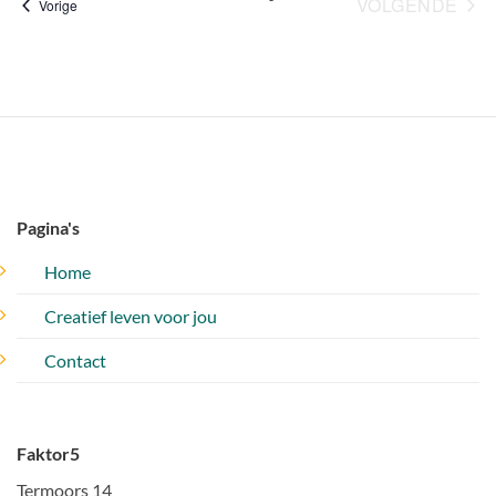
VOLGENDE
Evenementen
Vorige
EVENEM
Pagina's
Home
Creatief leven voor jou
Contact
Faktor5
Termoors 14