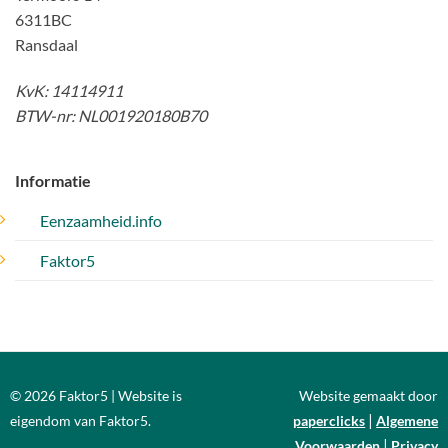
6311BC
Ransdaal
KvK: 14114911
BTW-nr: NL001920180B70
Informatie
Eenzaamheid.info
Faktor5
© 2026 Faktor5 | Website is
Website gemaakt door
|
eigendom van Faktor5.
paperclicks
Algemene
|
Voorwaarden
Privacy